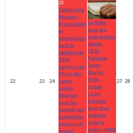
25
Catéchisme
Réunion
La Bible
d'inscription
pour les
et
nuls version
information
adulte
pour le
18:30
catéchisme
Paroisse
20:00
Saint-
paroisse du
Martin,
Christ-Roi,
Onex ,
22
23
24
Lancy ,
27
28
Suisse
Suisse
Cours
Réunion
biblique
pour les
pour tous
parents qui
niveaux,
souhaitent
juste le
inscrire un
plaisir d'être
nouvel