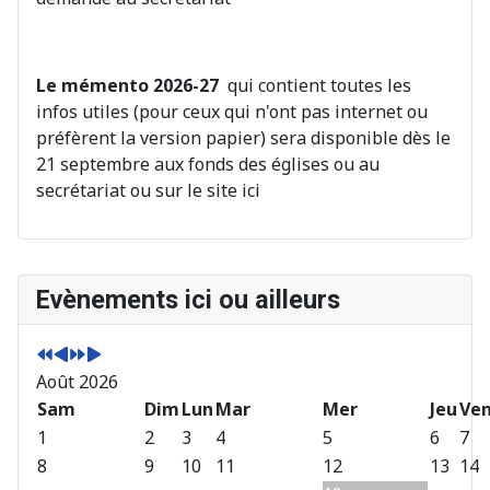
Le mémento 2026-27
qui contient toutes les
infos utiles (pour ceux qui n'ont pas internet ou
préfèrent la version papier) sera disponible dès le
21 septembre aux fonds des églises ou au
secrétariat ou sur le site ici
A
M
A
M
Evènements ici ou ailleurs
n
o
n
o
n
i
n
i
é
s
é
s
Août 2026
e
p
e
s
p
Sam
r
s
u
Dim
Lun
Mar
Mer
Jeu
Ve
r
é
u
i
1
2
3
4
5
6
7
é
c
i
v
8
9
10
11
12
13
14
c
é
v
a