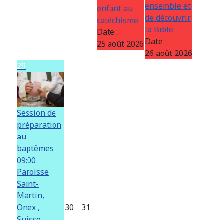
ensemble et
enfant au
de découvrir
catéchisme
la Bible
Date :
Date :
25 août 2026
26 août 2026
29
Session de
préparation
au
baptêmes
09:00
Paroisse
Saint-
Martin,
Onex ,
30
31
Suisse