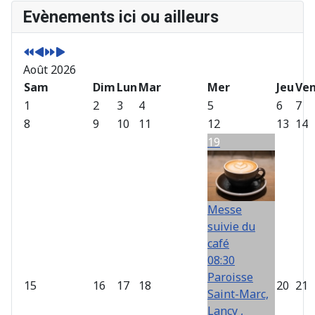
A
M
A
M
Evènements ici ou ailleurs
n
o
n
o
n
i
n
i
é
s
é
s
Août 2026
e
p
e
s
p
Sam
r
s
u
Dim
Lun
Mar
Mer
Jeu
Ve
r
é
u
i
1
2
3
4
5
6
7
é
c
i
v
8
9
10
11
12
13
14
c
é
v
a
19
é
d
a
n
d
e
n
t
e
n
t
n
t
e
Messe
t
suivie du
e
café
08:30
Paroisse
15
16
17
18
20
21
Saint-Marc,
Lancy ,