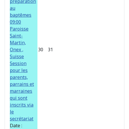
préparation
au
baptêmes
09:00
Paroisse
Saint-
Martin,
Onex ,
30
31
Suisse
Session
pour les
parents,
parrains et
marraines
qui sont
inscrits via
le
secrétariat
Date :