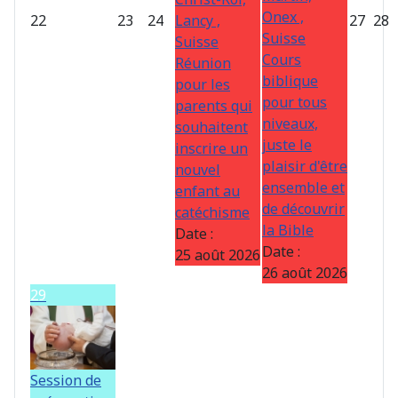
Onex ,
22
23
24
Lancy ,
27
28
Suisse
Suisse
Cours
Réunion
biblique
pour les
pour tous
parents qui
niveaux,
souhaitent
juste le
inscrire un
plaisir d'être
nouvel
ensemble et
enfant au
de découvrir
catéchisme
la Bible
Date :
Date :
25 août 2026
26 août 2026
29
Session de